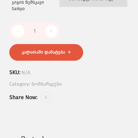
ჯიგის ნემსკავი
Saikyo
-
+
ᲙᲐᲚᲐᲗᲐᲨᲘ ᲓᲐᲛᲐᲢᲔᲑᲐ
SKU:
N/A
Category:
ბომბარდები
Share Now: