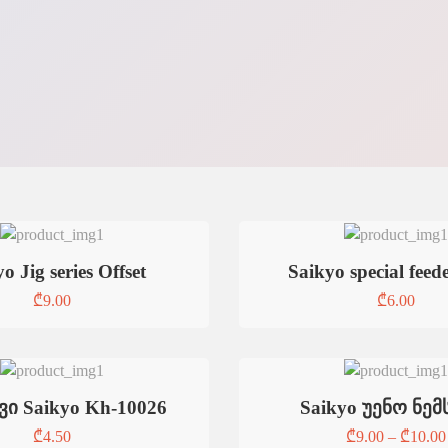
o Jig series Offset
Saikyo special feed
₾
9.00
₾
6.00
ვი Saikyo Kh-10026
Saikyo უენო ნემ
₾
4.50
₾
9.00
–
₾
10.00