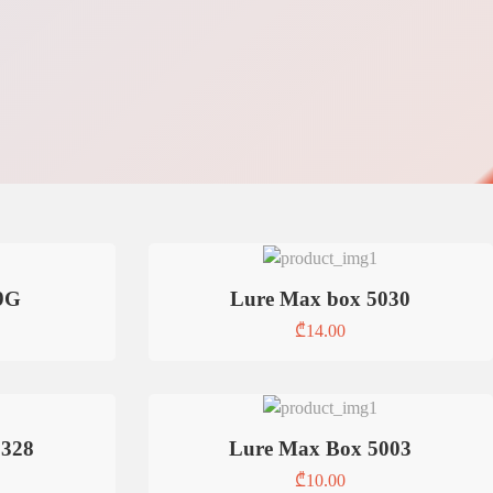
9G
Lure Max box 5030
₾
14.00
5328
Lure Max Box 5003
₾
10.00