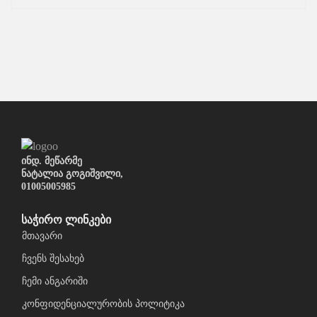
ინდ. მეწარმე
ნატალია გოგიშვილი,
01005005985
საჭირო ლინკები
მთავარი
ჩვენს შესახებ
ჩემი ანგარიში
კონფიდენციალურობის პოლიტიკა