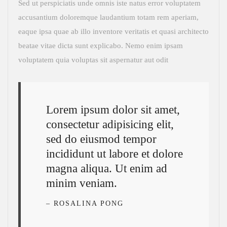
Sed ut perspiciatis unde omnis iste natus error voluptatem
accusantium doloremque laudantium totam rem aperiam,
eaque ipsa quae ab illo inventore veritatis et quasi architecto
beatae vitae dicta sunt explicabo. Nemo enim ipsam
voluptatem quia voluptas sit aspernatur aut odit
Lorem ipsum dolor sit amet,
consectetur adipisicing elit,
sed do eiusmod tempor
incididunt ut labore et dolore
magna aliqua. Ut enim ad
minim veniam.
– ROSALINA PONG