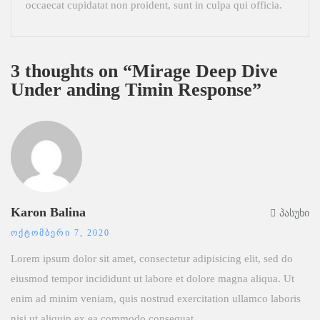
occaecat cupidatat non proident, sunt in culpa qui officia.
3 thoughts on “Mirage Deep Dive
Under anding Timin Response”
Karon Balina
პასუხი
ᲝᲥᲢᲝᲛᲑᲔᲠᲘ 7, 2020
Lorem ipsum dolor sit amet, consectetur adipisicing elit, sed do
eiusmod tempor incididunt ut labore et dolore magna aliqua. Ut
enim ad minim veniam, quis nostrud exercitation ullamco laboris
nisi ut aliquip ex ea commodo consequat.