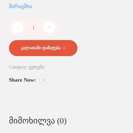
Მარაგშია
-
+
ᲙᲐᲚᲐᲗᲐᲨᲘ ᲓᲐᲛᲐᲢᲔᲑᲐ
Category:
ყუთები
Share Now:
Მიმოხილვა (0)