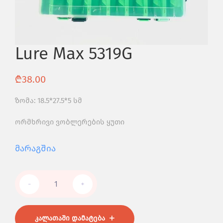
Lure Max 5319G
₾
38.00
ზომა: 18.5*27.5*5 სმ
ორმხრივი ვობლერების ყუთი
Მარაგშია
-
+
ᲙᲐᲚᲐᲗᲐᲨᲘ ᲓᲐᲛᲐᲢᲔᲑᲐ