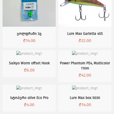
Lure Max Garletta 45S
ვოლფრამი 3გ
₾
22.00
₾
14.00
Saikyo Worm offset Hook
Power Phantom PE4, Multicolor
110m
₾
6.00
₾
42.00
სტოპერი olive Eco Pro
Lure Max box 5030
₾
4.00
₾
14.00